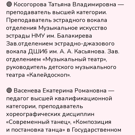
🟣 Косогорова Татьяна Владимировна —
данных
преподаватель высшей категории.
Свяжитесь с нами
Преподаватель эстрадного вокала
+7 902 254 87 40
отделения Музыкальное искусство
mainscena@yandex.ru
эстрады НМУ им. Балакирева
Или оставьте Ваш номер – мы Вам
Зав.отделением эстрадно-джазового
перезвоним
вокала ДШИ6 им. А. А. Касьянова. Зав.
Отправить
отделением «Музыкальный театр»,
руководитель детского музыкального
театра «Калейдоскоп».
🟣 Васенева Екатерина Романовна —
Напишите нам
Социальные сети
педагог высшей квалификационной
ООО "Твой Путь" Юридический адрес:
категории, преподаватель
624804, Россия, Свердловская область,
хореографических дисциплин
Сухоложский район, г.Сухой Лог, ул.
«Современный танец», «Композиция
Юбилейная д.27, ИНН 6633029390 ОГРН
1216600054384 | Сайт в разработке
и постановка танца» в Государственном