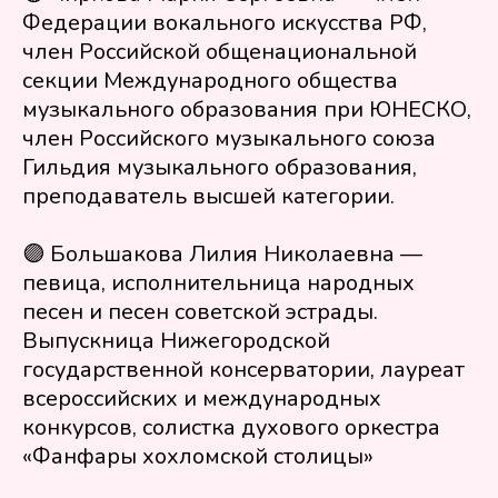
Федерации вокального искусства РФ,
член Российской общенациональной
секции Международного общества
музыкального образования при ЮНЕСКО,
член Российского музыкального союза
Гильдия музыкального образования,
преподаватель высшей категории.
🟣 Большакова Лилия Николаевна —
певица, исполнительница народных
песен и песен советской эстрады.
Выпускница Нижегородской
ООО «Фестивальное движение
государственной консерватории, лауреат
«Твой путь» — это конкурсы, где
педагоги экономят время, а дети
всероссийских и международных
вдохновляются на дальнейшее
конкурсов, солистка духового оркестра
развитие в творчестве!
«Фанфары хохломской столицы»
Пользовательское соглашение
Политика обработки персональных