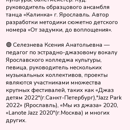
руководитель образцового ансамбля
танца «Калинка» г. Ярославль. Автор
разработки методики сюжетно детского
ООО «Фестивальное движение
номера «От задумки, до воплощения».
«Твой путь» — это конкурсы, где
педагоги экономят время, а дети
вдохновляются на дальнейшее
🟣 Селезнева Ксения Анатольевна —
развитие в творчестве!
педагог по эстрадно-джазовому вокалу
Пользовательское соглашение
Ярославского колледжа культуры,
Политика обработки персональных
певица, руководитель нескольких
данных
музыкальных коллективов, проекты
Свяжитесь с нами
являются участниками множества
+7 902 254 87 40
крупных фестивалей, таких как «Джаз
mainscena@yandex.ru
детям 2022"(г.Санкт-Петербург),"Jazz Park
Или оставьте Ваш номер – мы Вам
2022» (Ярославль), «Мы из джаза» 2020,
перезвоним
«Lanote Jazz 2020"(г.Москва) и многих
Отправить
других.