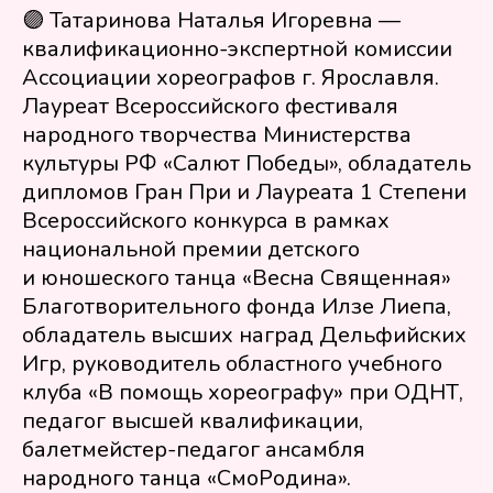
🟣 Татаринова Наталья Игоревна —
квалификационно-экспертной комиссии
Ассоциации хореографов г. Ярославля.
Напишите нам
Социальные сети
Лауреат Всероссийского фестиваля
ООО "Твой Путь" Юридический адрес:
народного творчества Министерства
624804, Россия, Свердловская область,
культуры РФ «Салют Победы», обладатель
Сухоложский район, г.Сухой Лог, ул.
Юбилейная д.27, ИНН 6633029390 ОГРН
дипломов Гран При и Лауреата 1 Степени
1216600054384 | Сайт в разработке
Всероссийского конкурса в рамках
национальной премии детского
и юношеского танца «Весна Священная»
Благотворительного фонда Илзе Лиепа,
обладатель высших наград Дельфийских
Игр, руководитель областного учебного
клуба «В помощь хореографу» при ОДНТ,
педагог высшей квалификации,
балетмейстер-педагог ансамбля
народного танца «СмоРодина».