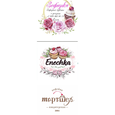
Контакты
ООО «Фестивальное движение
«Твой путь» — это конкурсы, где
педагоги экономят время, а дети
вдохновляются на дальнейшее
развитие в творчестве!
Пользовательское соглашение
Политика обработки персональных
данных
Свяжитесь с нами
+7 902 254 87 40
mainscena@yandex.ru
Или оставьте Ваш номер – мы Вам
перезвоним
Отправить