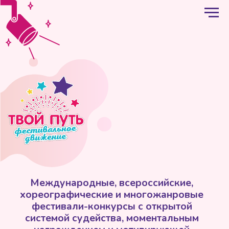
Международные, всероссийские,
хореографические и многожанровые
фестивали-конкурсы с открытой
системой судейства, моментальным
награждением и мотивирующей
обратной связью от жюри в микрофон
по методу "зеленой ручки"