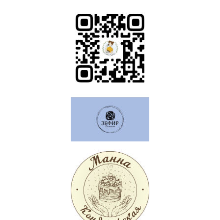
Напишите нам
Социальные сети
ООО "Твой Путь" Юридический адрес:
624804, Россия, Свердловская область,
Сухоложский район, г.Сухой Лог, ул.
Юбилейная д.27, ИНН 6633029390 ОГРН
1216600054384 | Сайт в разработке